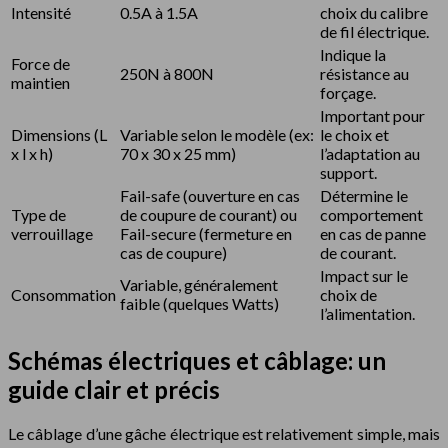
Intensité
0.5A à 1.5A
choix du calibre
de fil électrique.
Indique la
Force de
250N à 800N
résistance au
maintien
forçage.
Important pour
Dimensions (L
Variable selon le modèle (ex:
le choix et
x l x h)
70 x 30 x 25 mm)
l’adaptation au
support.
Fail-safe (ouverture en cas
Détermine le
Type de
de coupure de courant) ou
comportement
verrouillage
Fail-secure (fermeture en
en cas de panne
cas de coupure)
de courant.
Impact sur le
Variable, généralement
Consommation
choix de
faible (quelques Watts)
l’alimentation.
Schémas électriques et câblage: un
guide clair et précis
Le câblage d’une gâche électrique est relativement simple, mais