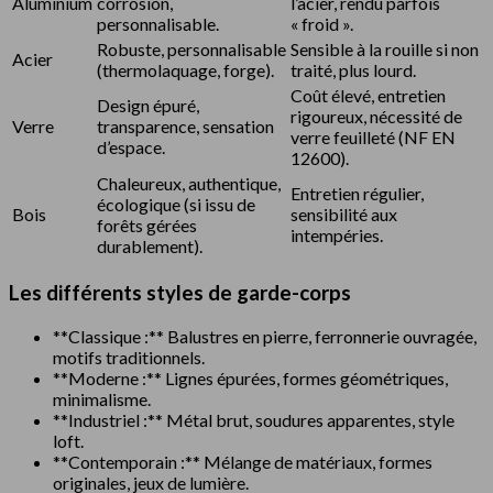
Aluminium
corrosion,
l’acier, rendu parfois
personnalisable.
« froid ».
Robuste, personnalisable
Sensible à la rouille si non
Acier
(thermolaquage, forge).
traité, plus lourd.
Coût élevé, entretien
Design épuré,
rigoureux, nécessité de
Verre
transparence, sensation
verre feuilleté (NF EN
d’espace.
12600).
Chaleureux, authentique,
Entretien régulier,
écologique (si issu de
Bois
sensibilité aux
forêts gérées
intempéries.
durablement).
Les différents styles de garde-corps
**Classique :** Balustres en pierre, ferronnerie ouvragée,
motifs traditionnels.
**Moderne :** Lignes épurées, formes géométriques,
minimalisme.
**Industriel :** Métal brut, soudures apparentes, style
loft.
**Contemporain :** Mélange de matériaux, formes
originales, jeux de lumière.