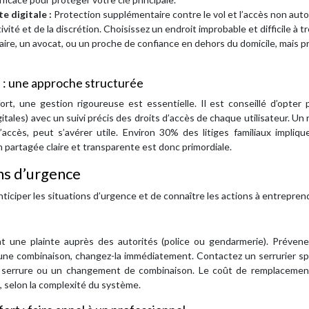
e digitale :
Protection supplémentaire contre le vol et l’accès non auto
vité et de la discrétion. Choisissez un endroit improbable et difficile à t
ire, un avocat, ou un proche de confiance en dehors du domicile, mais p
rs : une approche structurée
ort, une gestion rigoureuse est essentielle. Il est conseillé d’opter
tales) avec un suivi précis des droits d’accès de chaque utilisateur. Un 
d’accès, peut s’avérer utile. Environ 30% des litiges familiaux impliq
partagée claire et transparente est donc primordiale.
ons d’urgence
ticiper les situations d’urgence et de connaître les actions à entrepren
 une plainte auprès des autorités (police ou gendarmerie). Prévene
d’une combinaison, changez-la immédiatement. Contactez un serrurier sp
a serrure ou un changement de combinaison. Le coût de remplacemen
, selon la complexité du système.