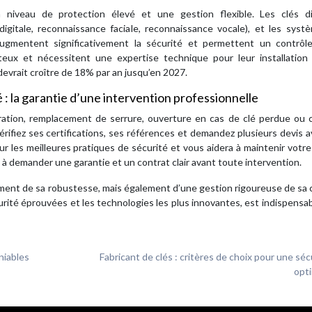
niveau de protection élevé et une gestion flexible. Les clés dig
digitale, reconnaissance faciale, reconnaissance vocale), et les sys
ugmentent significativement la sécurité et permettent un contrôle
ux et nécessitent une expertise technique pour leur installation 
evrait croître de 18% par an jusqu’en 2027.
é : la garantie d’une intervention professionnelle
aration, remplacement de serrure, ouverture en cas de clé perdue ou 
Vérifiez ses certifications, ses références et demandez plusieurs devis 
sur les meilleures pratiques de sécurité et vous aidera à maintenir votre
 à demander une garantie et un contrat clair avant toute intervention.
ement de sa robustesse, mais également d’une gestion rigoureuse de sa 
rité éprouvées et les technologies les plus innovantes, est indispensa
niables
Fabricant de clés : critères de choix pour une séc
opt