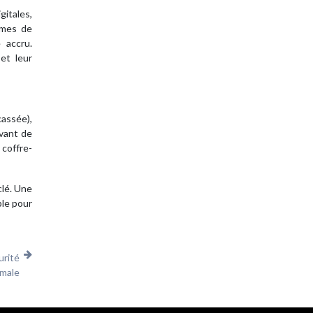
itales,
tèmes de
 accru.
et leur
cassée),
avant de
 coffre-
clé. Une
ble pour
urité
imale