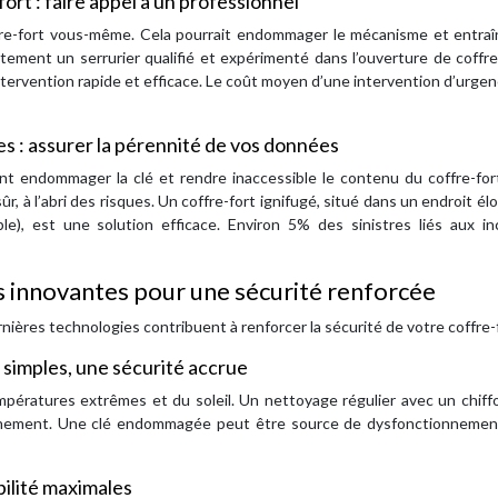
rt : faire appel à un professionnel
ffre-fort vous-même. Cela pourrait endommager le mécanisme et entraî
ement un serrurier qualifié et expérimenté dans l’ouverture de coffre
intervention rapide et efficace. Le coût moyen d’une intervention d’urge
es : assurer la pérennité de vos données
nt endommager la clé et rendre inaccessible le contenu du coffre-fort
ûr, à l’abri des risques. Un coffre-fort ignifugé, situé dans un endroit él
e), est une solution efficace. Environ 5% des sinistres liés aux in
s innovantes pour une sécurité renforcée
dernières technologies contribuent à renforcer la sécurité de votre coffre-
s simples, une sécurité accrue
empératures extrêmes et du soleil. Un nettoyage régulier avec un chif
nnement. Une clé endommagée peut être source de dysfonctionnemen
bilité maximales