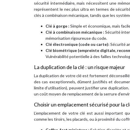
sécurité intermédiaire, mais nécessitent une mémor
représentent le nec plus ultra en termes de sécurité
clés à combinaison mécanique, tandis que les systèm
Clé à gorge :
Simple et économique, mais facile
Clé à combinaison mécanique :
Sécurité inte
mémorisation rigoureuse du code.
Clé électronique (code ou carte):
Sécurité a
Clé biométrique (empreinte digitale, reconn
Vulnérabilité potentielle à des failles technolo
La duplication de la clé : un risque majeur
La duplication de votre clé est fortement déconseill
des cas exceptionnels, dûment justifiés et documen
limite d’utilisation), peuvent justifier une duplicati
un coût moyen de remplacement de la serrure d’envi
Choisir un emplacement sécurisé pour la cl
L’emplacement de votre clé est aussi important que
comme les tiroirs, les placards, ou à proximité du coff
Coffre-fort miniature :
Solution discrète et e