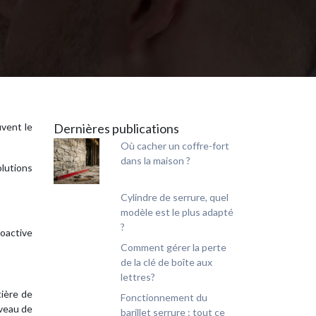
uvent le
Dernières publications
Où cacher un coffre-fort
dans la maison ?
lutions
Cylindre de serrure, quel
modèle est le plus adapté
?
roactive
Comment gérer la perte
de la clé de boîte aux
lettres?
tière de
Fonctionnement du
iveau de
barillet serrure : tout ce