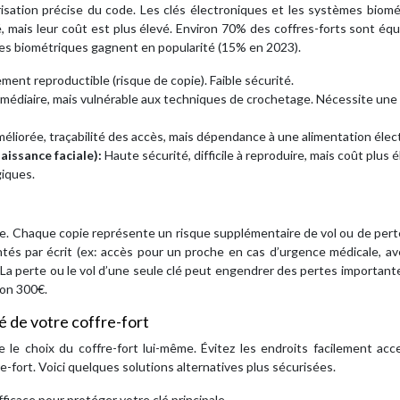
isation précise du code. Les clés électroniques et les systèmes biom
, mais leur coût est plus élevé. Environ 70% des coffres-forts sont éq
es biométriques gagnent en popularité (15% en 2023).
ment reproductible (risque de copie). Faible sécurité.
rmédiaire, mais vulnérable aux techniques de crochetage. Nécessite une
méliorée, traçabilité des accès, mais dépendance à une alimentation élec
aissance faciale):
Haute sécurité, difficile à reproduire, mais coût plus é
giques.
ée. Chaque copie représente un risque supplémentaire de vol ou de pert
tés par écrit (ex: accès pour un proche en cas d’urgence médicale, a
on. La perte ou le vol d’une seule clé peut engendrer des pertes important
ron 300€.
é de votre coffre-fort
 le choix du coffre-fort lui-même. Évitez les endroits facilement acc
re-fort. Voici quelques solutions alternatives plus sécurisées.
fficace pour protéger votre clé principale.