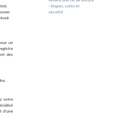
risé.
: étapes, coûts et
rouver.
sécurité
révoir
 pour un
registre
uent des
dre.
z votre
écialisé
t d’une