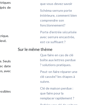
étriques
que vous devez savoir
uipés de
Schéma serrure porte
intérieure, comment bien
comprendre son
fonctionnement?
Porte d’entrée sécurisée
trique.
avec serrure encastrée,
levé.
est-ce suffisant ?
Sur le même thème
Que faire en cas de clé
boîte aux lettres perdue
e. Seuls
? solutions pratiques.
vec date
es, avec
Peut-on faire réparer une
clé cassée? les étapes à
suivre.
Clé de maison perdue :
essibles
que faire pour la
remplacer rapidement ?
Refaire une clé de voiture