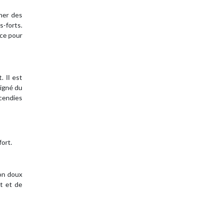
ner des
s-forts.
nce pour
. Il est
oigné du
cendies
fort.
fon doux
t et de